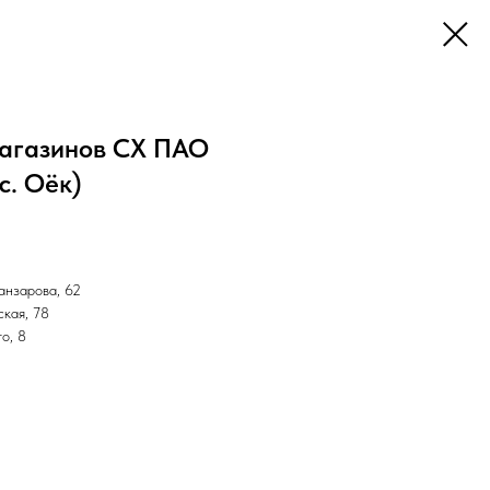
агазинов СХ ПАО
с. Оёк)
анзарова, 62
ская, 78
о, 8