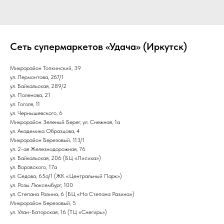
Сеть супермаркетов «Удача» (Иркутск)
Микрорайон Топкинский, 39
ул. Лермонтова, 267/1
ул. Байкальская, 289/2
ул. Поленова, 21
ул. Гоголя, 11
ул. Чернышевского, 6
Микрорайон Зеленый Берег, ул. Снежная, 1а
ул. Академика Образцова, 4
Микрорайон Березовый, 113/1
ул. 2-ая Железнодорожная, 76
ул. Байкальская, 206 (БЦ «Лисиха»)
ул. Воровского, 17а
ул. Седова, 65а/1 (ЖК «Центральный Парк»)
ул. Розы Люксембург, 100
ул. Степана Разина, 6 (БЦ «На Степана Разина»)
Микрорайон Березовый, 5
ул. Улан-Баторская, 16 (ТЦ «Снегирь»)